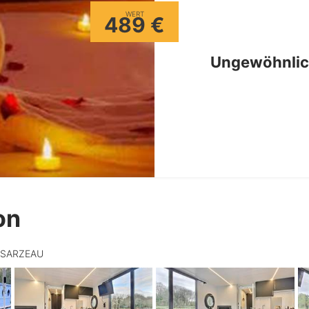
WERT
489 €
Ungewöhnlic
on
70 SARZEAU