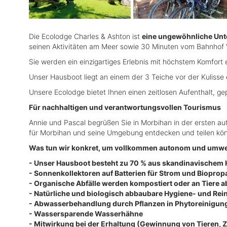
Die Ecolodge Charles & Ashton ist
eine ungewöhnliche Unte
seinen Aktivitäten am Meer sowie 30 Minuten vom Bahnhof V
Sie werden ein einzigartiges Erlebnis mit höchstem Komfort 
Unser Hausboot liegt an einem der 3 Teiche vor der Kulisse 
Unsere Ecolodge bietet Ihnen einen zeitlosen Aufenthalt, ge
Für nachhaltigen und verantwortungsvollen Tourismus
Annie und Pascal begrüßen Sie in Morbihan in der ersten au
für Morbihan und seine Umgebung entdecken und teilen kö
Was tun wir konkret, um vollkommen autonom und umwe
- Unser Hausboot besteht zu 70 % aus skandinavischem 
- Sonnenkollektoren auf Batterien für Strom und Biopr
- Organische Abfälle werden kompostiert oder an Tiere 
- Natürliche und biologisch abbaubare Hygiene- und Rei
- Abwasserbehandlung durch Pflanzen in Phytoreinigun
- Wassersparende Wasserhähne
- Mitwirkung bei der Erhaltung (Gewinnung von Tieren, 