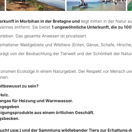
rkunft in Morbihan in der Bretagne und
liegt mitten in der Natur 
annes entfernt. Sie bietet
1 ungewöhnliche Unterkunft, die zu 10
erleben. Das gesamte Anwesen ist privatisiert.
erhaltener Waldgebiete und Wildtiere (Enten, Gänse, Schafe, Hirsche
prägt von der Beobachtung der Tierwelt und der Schönheit der Natur. 
tonomen Ecolodge in einem Naturgebiet. Der Respekt vor Mensch und 
nnen.
ltbewusst zu sein?
Holz.
opangas für Heizung und Warmwasser.
abgegeben
nigungsprodukte aus einem örtlichen Geschäft.
gsbecken.
Zucht usw.) und der Sammlung wildlebender Tiere zur Erhaltung d