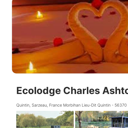
Ecolodge Charles Asht
Quintin, Sarzeau, France Morbihan Lieu-Dit Quintin - 563