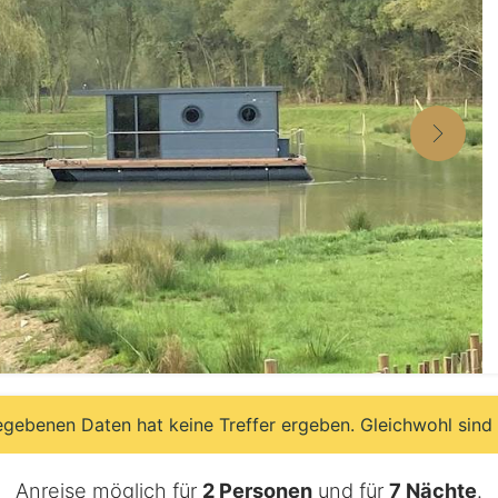
egebenen Daten hat keine Treffer ergeben. Gleichwohl sind
Anreise möglich für
2 Personen
und für
7 Nächte
.