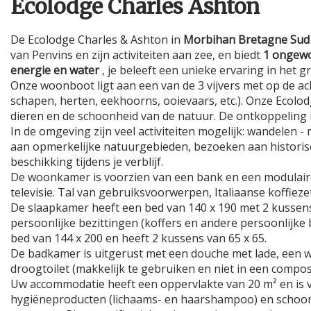
Ecolodge Charles Ashton
De Ecolodge Charles & Ashton in
Morbihan Bretagne Sud
van Penvins en zijn activiteiten aan zee, en biedt
1 ongewo
energie en water
, je beleeft een unieke ervaring in het g
Onze woonboot ligt aan een van de 3 vijvers met op de 
schapen, herten, eekhoorns, ooievaars, etc.). Onze Ecolod
dieren en de schoonheid van de natuur. De ontkoppeling i
In de omgeving zijn veel activiteiten mogelijk: wandelen
aan opmerkelijke natuurgebieden, bezoeken aan historisc
beschikking tijdens je verblijf.
De woonkamer is voorzien van een bank en een modulaire 
televisie. Tal van gebruiksvoorwerpen, Italiaanse koffieze
De slaapkamer heeft een bed van 140 x 190 met 2 kussens
persoonlijke bezittingen (koffers en andere persoonlijk
bed van 144 x 200 en heeft 2 kussens van 65 x 65.
De badkamer is uitgerust met een douche met lade, een w
droogtoilet (makkelijk te gebruiken en niet in een compos
Uw accommodatie heeft een oppervlakte van 20 m² en is v
hygiëneproducten (lichaams- en haarshampoo) en schoonm