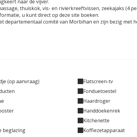
gkeert naar de vijver.
assage, thuiskok, vis- en rivierkreeftvissen, zeekajaks (4 p
ormatie, u kunt direct op deze site boeken.
et departementaal comité van Morbihan en zijn bezig met h
je (op aanvraag)
Flatscreen-tv
ducten
Fonduetoestel
ue
Haardroger
ooster
Handdoekenrek
Kitchenette
 beglazing
Koffiezetapparaat