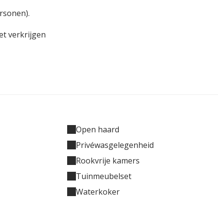
ersonen).
et verkrijgen
Open haard
Privéwasgelegenheid
Rookvrije kamers
Tuinmeubelset
Waterkoker