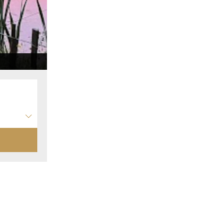
Hébergement insolite Presqu'ile de Rhuys E