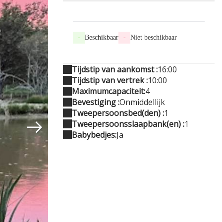
-
Beschikbaar
-
Niet beschikbaar
Tijdstip van aankomst :
16:00
Tijdstip van vertrek :
10:00
Maximumcapaciteit:
4
Bevestiging :
Onmiddellijk
Tweepersoonsbed(den) :
1
Tweepersoonsslaapbank(en) :
1
Babybedjes:
Ja