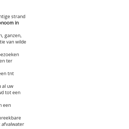
htige strand
onoom in
n, ganzen,
tie van wilde
 bezoeken
en ter
een tnt
 al uw
wd tot een
n een
fbreekbare
 afvalwater