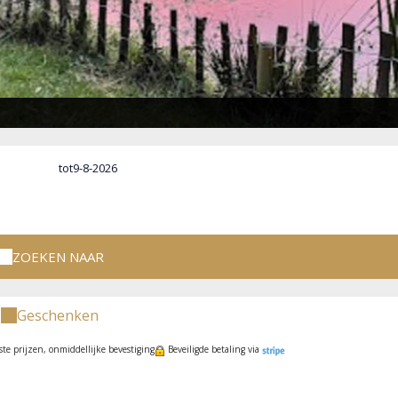
tot
ZOEKEN NAAR
Geschenken
ste prijzen, onmiddellijke bevestiging
Beveiligde betaling via