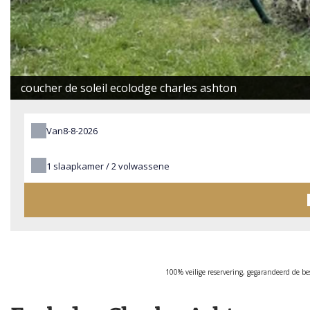
coucher de soleil ecolodge charles ashton
Van
1
slaapkamer /
2
volwassene
100% veilige reservering, gegarandeerd de be