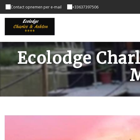
Contact opnemen per e-mail
+33637397506
Ecolodge Charl
M