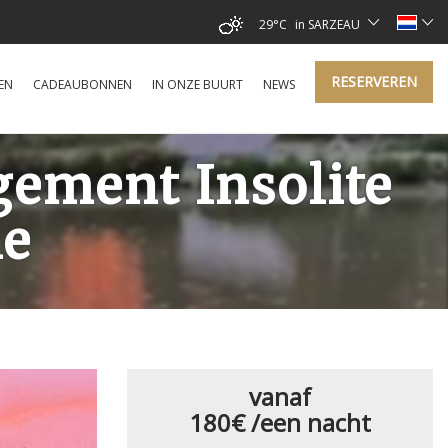
29°C
in SARZEAU
RESERVEREN
EN
CADEAUBONNEN
IN ONZE BUURT
NEWS
gement Insolite
ne
vanaf
180€
/een nacht