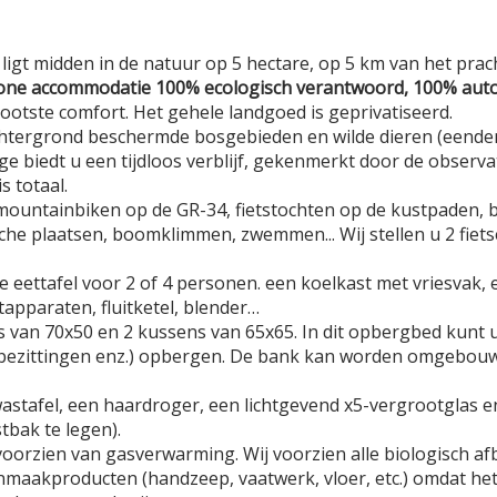
ligt midden in de natuur op 5 hectare, op 5 km van het prac
ne accommodatie 100% ecologisch verantwoord, 100% aut
rootste comfort. Het gehele landgoed is geprivatiseerd.
achtergrond beschermde bosgebieden en wilde dieren (eende
ge biedt u een tijdloos verblijf, gekenmerkt door de observa
s totaal.
 - mountainbiken op de GR-34, fietstochten op de kustpaden,
he plaatsen, boomklimmen, zwemmen... Wij stellen u 2 fiets
eettafel voor 2 of 4 personen. een koelkast met vriesvak, 
tapparaten, fluitketel, blender…
 van 70x50 en 2 kussens van 65x65. In dit opbergbed kunt u
e bezittingen enz.) opbergen. De bank kan worden omgebou
astafel, een haardroger, een lichtgevend x5-vergrootglas e
tbak te legen).
oorzien van gasverwarming. Wij voorzien alle biologisch a
aakproducten (handzeep, vaatwerk, vloer, etc.) omdat het