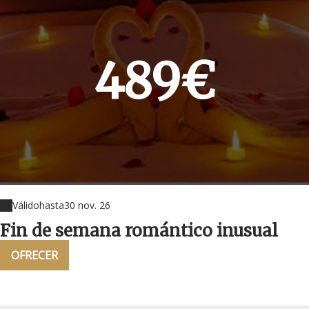
489€
Válido
hasta
30 nov. 26
Fin de semana romántico inusual
OFRECER