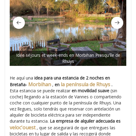
Idée séjours et week-ends en Morbihan Presqu'île de
Rhuys
He aquí una
idea para una estancia de 2 noches en
Morbihan
la península de Rhuys
Bretaña-
,
en
.
Esta estancia se puede realizar
en movilidad suave
(sin
coche) llegando a la estación de Vannes o compartiendo
coche con cualquier punto de la península de Rhuys. Una
vez llegues, solo tendrás que reservar con antelación un
alquiler de bicicleta eléctrica para ser independiente
durante tu estancia.
La empresa de alquiler adecuada es
veloc'ouest
, que se asegurará de que entregues las
bicicletas en tu lugar de salida y las recogerá donde