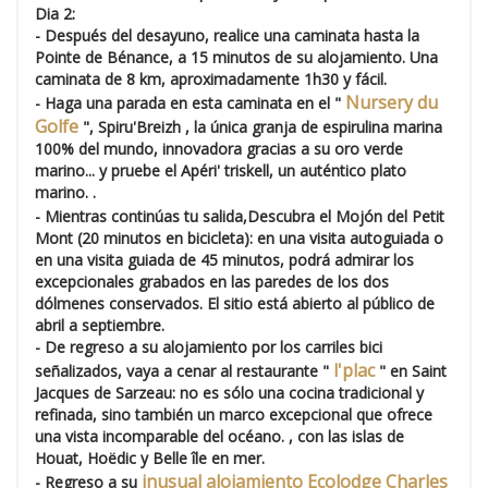
Dia 2:
- Después del desayuno,
realice una caminata hasta la
Pointe de Bénance,
a 15 minutos de su alojamiento. Una
caminata de 8 km, aproximadamente 1h30 y fácil.
Nursery du
-
Haga una parada en esta caminata en el "
Golfe
", Spiru'Breizh
, la única granja de espirulina marina
100% del mundo, innovadora gracias a su oro verde
marino... y pruebe el Apéri' triskell, un auténtico plato
marino. .
- Mientras continúas tu salida,
Descubra el Mojón del Petit
Mont (20 minutos en bicicleta): en una visita autoguiada o
en una visita guiada de 45 minutos, podrá admirar los
excepcionales grabados en las paredes de los dos
dólmenes conservados. El sitio está abierto al público de
abril a septiembre.
- De regreso a su alojamiento por los carriles bici
l'plac
señalizados,
vaya a cenar al restaurante "
"
en Saint
Jacques de Sarzeau: no es sólo una cocina tradicional y
refinada, sino también un marco excepcional que ofrece
una vista incomparable del océano. , con las islas de
Houat, Hoëdic y Belle île en mer.
inusual alojamiento Ecolodge Charles
- Regreso a su