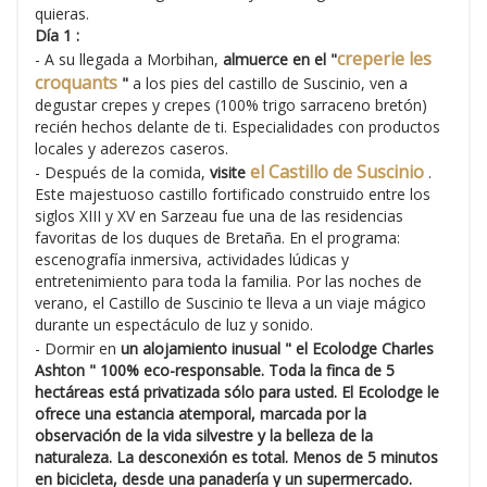
quieras.
Día 1 :
creperie les
- A su llegada a Morbihan,
almuerce en el "
croquants
"
a los pies del castillo de Suscinio, ven a
degustar crepes y crepes (100% trigo sarraceno bretón)
recién hechos delante de ti. Especialidades con productos
locales y aderezos caseros.
el Castillo de Suscinio
- Después de la comida,
visite
.
Este majestuoso castillo fortificado construido entre los
siglos XIII y XV en Sarzeau fue una de las residencias
favoritas de los duques de Bretaña. En el programa:
escenografía inmersiva, actividades lúdicas y
entretenimiento para toda la familia. Por las noches de
verano, el Castillo de Suscinio te lleva a un viaje mágico
durante un espectáculo de luz y sonido.
- Dormir en
un alojamiento inusual "
el Ecolodge Charles
Ashton
"
100% eco-responsable. Toda la finca de 5
hectáreas está privatizada sólo para usted. El Ecolodge le
ofrece una estancia atemporal, marcada por la
observación de la vida silvestre y la belleza de la
naturaleza. La desconexión es total. Menos de 5 minutos
en bicicleta, desde una panadería y un supermercado.