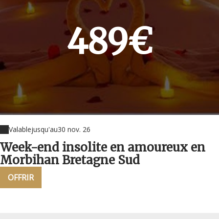
489€
Valable
jusqu'au
30 nov. 26
Week-end insolite en amoureux en
Morbihan Bretagne Sud
OFFRIR